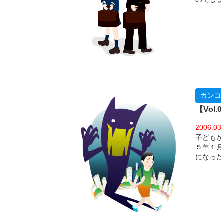
関する
カンコ
【Vo
2006.03
子ども
５年１
になっ
（出典
表によ
を行っ
８．２
と言え
防犯対