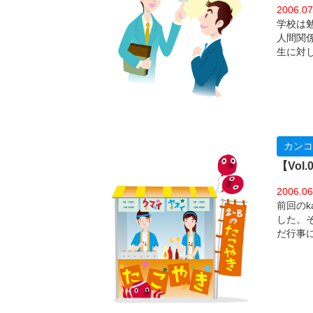
2006.07
学校は
人間関
生に対
ました
カンコ
【Vo
2006.06
前回の
した。
だ行事
ームル
ウェア
アを作
月に学