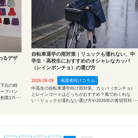
自転車通学の雨対策｜リュックも濡れない、中
わるデザ
学生・高校生におすすめのオシャレなカッパ
（レインポンチョ）の選び方
2026.06.09
保護者向けコラム
上下白の時
中高生の自転車通学向け雨対策。カッパ（ポンチョ）
ハーフパン
とレインコートはどっちがおすすめ？風でめくれな
創業170年
い・リュックが濡れない選び方や2026年の青切符対策
機能の歴史
を解説。おしゃれで安全な通学準備に！