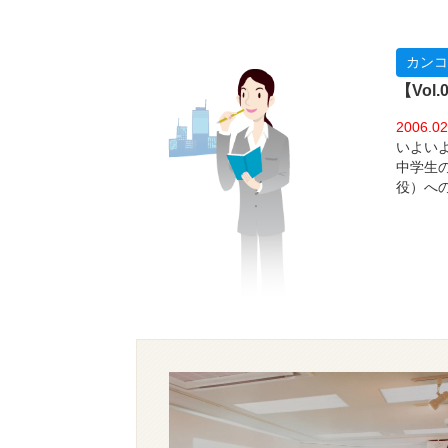
カンコ
【Vo
2006.02
いよい
中学生
役）へ
本です
御さん