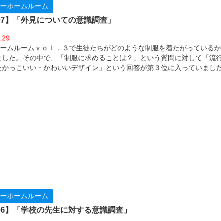
ーホームルーム
l.07】「外見についての意識調査」
.29
koホームルームｖｏｌ．３で生徒たちがどのような制服を着たがっている
ました。その中で、「制服に求めることは？」という質問に対して「流
たかっこいい・かわいいデザイン」という回答が第３位に入っていまし
からも生徒たちの服装に対する興味が強いことがうかがえます。 街を歩
一生懸命おしゃれをしている若者たちをよく見かけます。特に高校生は
感で、外見を非常に気にしているようです。
ーホームルーム
l.06】「学校の先生に対する意識調査」