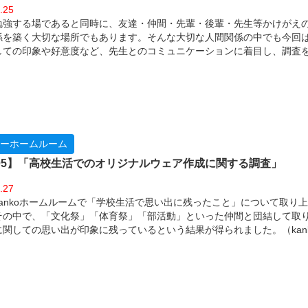
.25
勉強する場であると同時に、友達・仲間・先輩・後輩・先生等かけがえ
係を築く大切な場所でもあります。そんな大切な人間関係の中でも今回
しての印象や好意度など、先生とのコミュニケーションに着目し、調査
。
ーホームルーム
l.05】「高校生活でのオリジナルウェア作成に関する調査」
.27
kankoホームルームで「学校生活で思い出に残ったこと」について取り
その中で、「文化祭」「体育祭」「部活動」といった仲間と団結して取
に関しての思い出が印象に残っているという結果が得られました。（kan
ームＶｏｌ．４参照） 近年、こういった行事・イベントのときに、オリ
を作る動きが全国各地で見られます。一体、どのくらいの人がオリジナ
成したことがあり、また、作成の動機は何だったのでしょうか？２００
校を卒業したばかりの高校生を対象に調査を行いました。