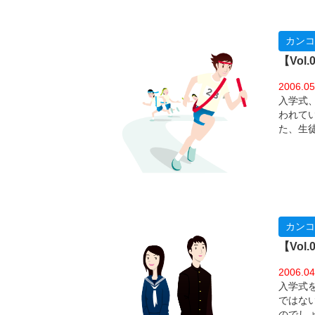
カンコ
【Vo
2006.05
入学式
われて
た、生
生３２
た。
カンコ
【Vo
2006.04
入学式
ではな
のでし