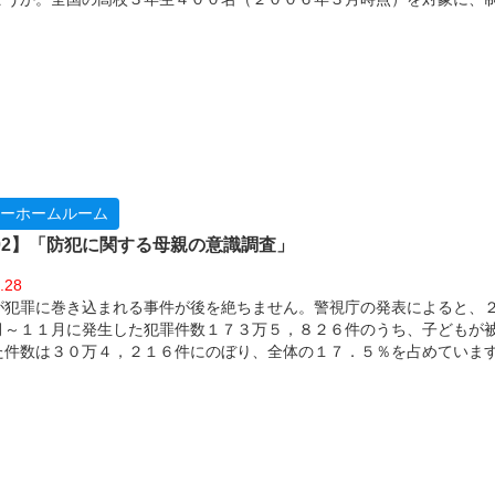
アンケートを行いました。
ーホームルーム
l.02】「防犯に関する母親の意識調査」
.28
が犯罪に巻き込まれる事件が後を絶ちません。警視庁の発表によると、
月～１１月に発生した犯罪件数１７３万５，８２６件のうち、子どもが
た件数は３０万４，２１６件にのぼり、全体の１７．５％を占めていま
：警視庁『平成１７年（１月～１１月）の犯罪情勢』）また、文部科学
ると２００４年３月３１日現在、学校への不審者の侵入を防止するため
ている・対応を予定している学校（全国）は、小学校９８．６％、中学
％、高校９８．０％となっており、いずれも高い割合で、防犯対策をし
ます。（出典：文部科学省『学校の残全管理の取り組みに関する調査結
策が必須となってきている今、母親が感じていることを、調査しました