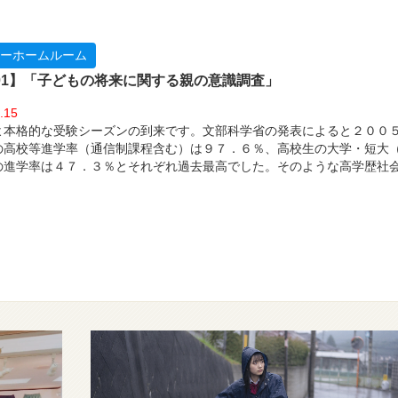
ーホームルーム
l.01】「子どもの将来に関する親の意識調査」
.15
よ本格的な受験シーズンの到来です。文部科学省の発表によると２００
の高校等進学率（通信制課程含む）は９７．６％、高校生の大学・短大
の進学率は４７．３％とそれぞれ過去最高でした。そのような高学歴社
が、親御さんは子どもの将来についてどのように考えているのでしょう
が考えていることを、調査資料からのぞいてみましょう。