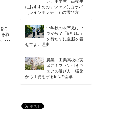
い、中学生・高校生
におすすめのオシャレなカッパ
（レインポンチョ）の選び方
中学校の衣替えはい
かをご
つから？「6月1日」
行を取
を待たずに夏服を着
た。こ
せてよい理由
いてみ
おしゃ
農業・工業高校の実
習に！ファン付きウ
ェアの選び方｜猛暑
から生徒を守る5つの基準