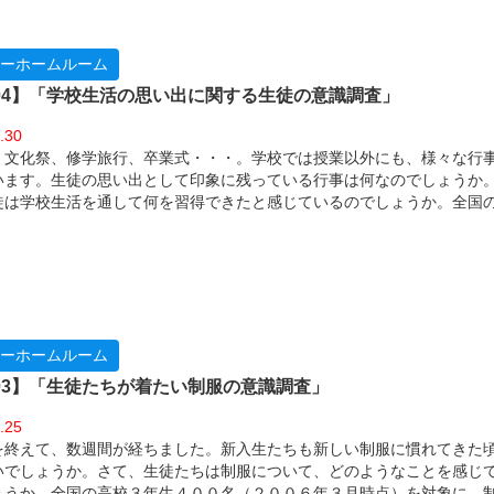
ーホームルーム
l.04】「学校生活の思い出に関する生徒の意識調査」
.30
、文化祭、修学旅行、卒業式・・・。学校では授業以外にも、様々な行
います。生徒の思い出として印象に残っている行事は何なのでしょうか
徒は学校生活を通して何を習得できたと感じているのでしょうか。全国
３名を対象に、学校生活の思い出と学校生活で得たものについて調査し
ーホームルーム
l.03】「生徒たちが着たい制服の意識調査」
.25
を終えて、数週間が経ちました。新入生たちも新しい制服に慣れてきた
いでしょうか。さて、生徒たちは制服について、どのようなことを感じ
ょうか。全国の高校３年生４００名（２００６年３月時点）を対象に、