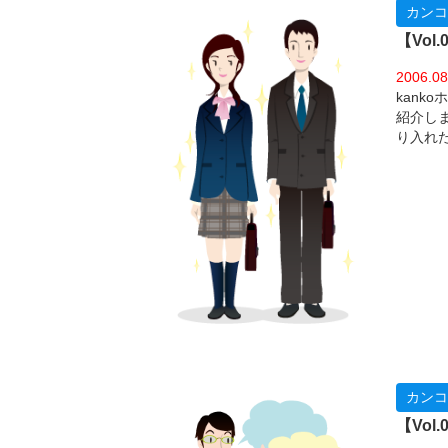
カンコ
【Vo
2006.08
kan
紹介し
り入れ
の結果
ると、
れに敏
カンコ
【Vo