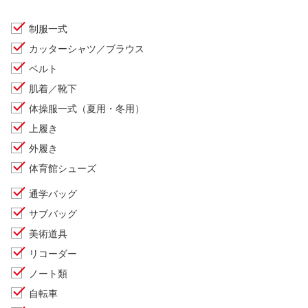
制服一式
カッターシャツ／ブラウス
ベルト
肌着／靴下
体操服一式（夏用・冬用）
上履き
外履き
体育館シューズ
通学バッグ
サブバッグ
美術道具
リコーダー
ノート類
自転車