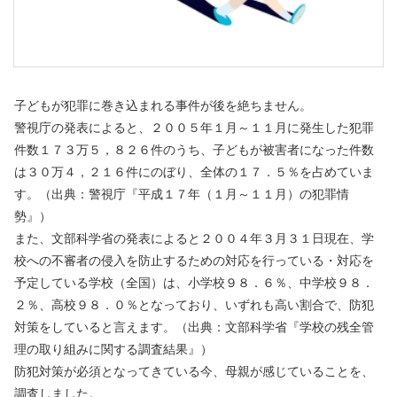
子どもが犯罪に巻き込まれる事件が後を絶ちません。
警視庁の発表によると、２００５年１月～１１月に発生した犯罪
件数１７３万５，８２６件のうち、子どもが被害者になった件数
は３０万４，２１６件にのぼり、全体の１７．５％を占めていま
す。（出典：警視庁『平成１７年（１月～１１月）の犯罪情
勢』）
また、文部科学省の発表によると２００４年３月３１日現在、学
校への不審者の侵入を防止するための対応を行っている・対応を
予定している学校（全国）は、小学校９８．６％、中学校９８．
２％、高校９８．０％となっており、いずれも高い割合で、防犯
対策をしていると言えます。（出典：文部科学省『学校の残全管
理の取り組みに関する調査結果』）
防犯対策が必須となってきている今、母親が感じていることを、
調査しました。