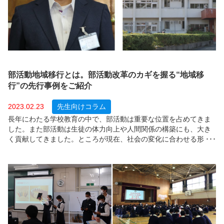
部活動地域移行とは。部活動改革のカギを握る“地域移
行”の先行事例をご紹介
2023.02.23
先生向けコラム
長年にわたる学校教育の中で、部活動は重要な位置を占めてきま
した。また部活動は生徒の体力向上や人間関係の構築にも、大き
く貢献してきました。ところが現在、社会の変化に合わせる形
で、部活動の在り方が変わりつつあります。その流れに沿ってス
ポーツ庁や文化庁、文部科学省が中心になり、「部活動改革」の
推進が始まり、今後さらに取り組みが進むことが予測されます。
具体的には、部活動の地域移行や、教員の働き方改革が行われる
ことになりますが、こうした取り組みが教育現場にどのような変
化をもたらすのでしょうか。部活動改革の概要のほか、先行的に
部活動の地域移行に取り組んでいる地域部活動推進事業モデル校
の事例も含めてご紹介します。