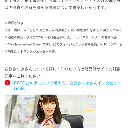
徒で考え、福山市の子ども議会で性的マイノリティの方の電話窓
口の設置や理解を深める施策について提案したそうです。
※西原さつき
俳優・講師。男子として生まれるが幼少期から強い性別違和を覚え 16歳からホルモ
ン治療を開始。タイにてSRS(性別適合手術)後、トランスジェンダーの世界大会
「Miss International Queen 2015」にてフォトジェニック賞を受賞。NHKドラマ「女
子的生活」トランスジェンダー指導。
西原さつきさんについて詳しく知りたい方は研究所サイトの対談
記事をご覧ください。
LGBTQと制服について考える。西原さつきさんインタビュー
［前編］