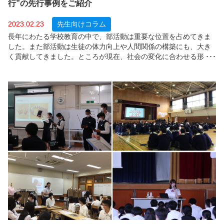
行”の先行事例をご紹介
2023.02.23
先生向けコラム
長年にわたる学校教育の中で、部活動は重要な位置を占めてきま
した。また部活動は生徒の体力向上や人間関係の構築にも、大き
く貢献してきました。ところが現在、社会の変化に合わせる形
で、部活動の在り方が変わりつつあります。その流れに沿ってス
ポーツ庁や文化庁、文部科学省が中心になり、「部活動改革」の
推進が始まり、今後さらに取り組みが進むことが予測されます。
具体的には、部活動の地域移行や、教員の働き方改革が行われる
ことになりますが、こうした取り組みが教育現場にどのような変
化をもたらすのでしょうか。部活動改革の概要のほか、先行的に
部活動の地域移行に取り組んでいる地域部活動推進事業モデル校
の事例も含めてご紹介します。