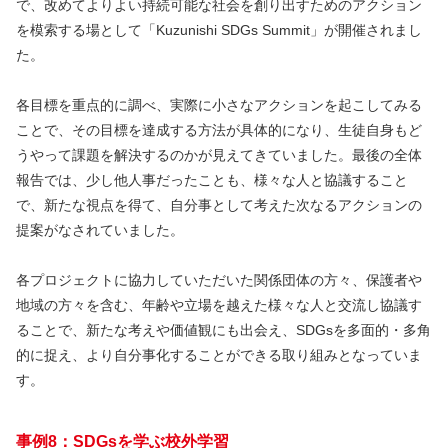
で、改めてよりよい持続可能な社会を創り出すためのアクション
を模索する場として「Kuzunishi SDGs Summit」が開催されまし
た。
各目標を重点的に調べ、実際に小さなアクションを起こしてみる
ことで、その目標を達成する方法が具体的になり、生徒自身もど
うやって課題を解決するのかが見えてきていました。最後の全体
報告では、少し他人事だったことも、様々な人と協議すること
で、新たな視点を得て、自分事として考えた次なるアクションの
提案がなされていました。
各プロジェクトに協力していただいた関係団体の方々、保護者や
地域の方々を含む、年齢や立場を越えた様々な人と交流し協議す
ることで、新たな考えや価値観にも出会え、SDGsを多面的・多角
的に捉え、より自分事化することができる取り組みとなっていま
す。
事例8：SDGsを学ぶ校外学習