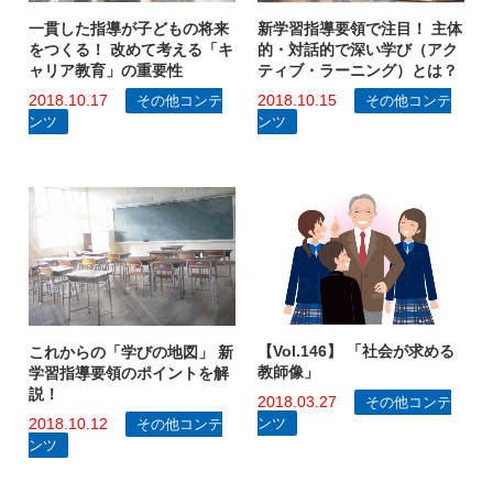
新学習指導要領で注目！ 主体
一貫した指導が子どもの将来
的・対話的で深い学び（アク
をつくる！ 改めて考える「キ
ティブ・ラーニング）とは？
ャリア教育」の重要性
2018.10.15
2018.10.17
その他コンテ
その他コンテ
ンツ
ンツ
【Vol.146】 「社会が求める
これからの「学びの地図」 新
教師像」
学習指導要領のポイントを解
説！
2018.03.27
その他コンテ
ンツ
2018.10.12
その他コンテ
ンツ