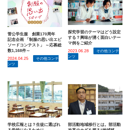
探究学習のテーマはどう設定
菅公学生服 創業170周年
する？興味が湧く面白いテー
記念企画 「制服の思い出エピ
マ例をご紹介
ソードコンテスト」 ～応募総
数1,168件～
2023.06.28
その他コンテ
ンツ
2024.04.25
その他コンテ
ンツ
部活動地域移行とは。部活動
学校広報とは？生徒に選ばれ