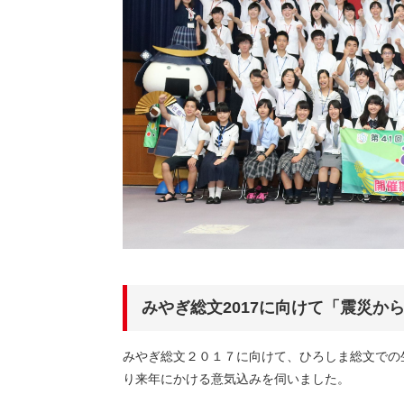
みやぎ総文2017に向けて「震災か
みやぎ総文２０１７に向けて、ひろしま総文での
り来年にかける意気込みを伺いました。