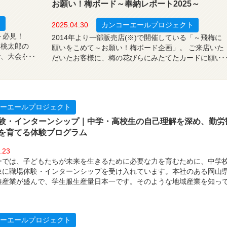
お願い！梅ボード～奉納レポート2025～
ト
2025.04.30
カンコーエールプロジェクト
ト必見！
2014年より一部販売店(※)で開催している「～飛梅に
、桃太郎の
願いをこめて～お願い！梅ボード企画」。 ご来店いた
で、大会を
だいたお客様に、梅の花びらにみたてたカードに願い
服がガイド
事を書いていただき、梅の木に貼り付けてもらうとい
うこの企画。子どもたちの学業成就・合格祈願を願っ
て行っています。
ーエールプロジェクト
験・インターンシップ｜中学・高校生の自己理解を深め、勤労
を育てる体験プログラム
.23
ーでは、子どもたちが未来を生きるために必要な力を育むために、中学
象に職場体験・インターンシップを受け入れています。本社のある岡山
維産業が盛んで、学生服生産量日本一です。そのような地域産業を知っ
どもたちの学びに活かしてもらう機会として、カンコーの人材採用や従
務を行っている人財開発グループが担当して、今年度（2023年度）岡山
・高校26校を対象に職場体験・インターンシップを実施しました。
ーエールプロジェクト