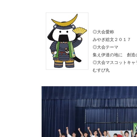
◎大会愛称
みやぎ総文２０１７
◎大会テーマ
集え伊達の地に 創造
◎大会マスコットキャ
むすび丸