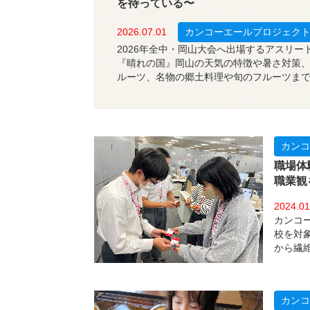
を待っている〜
2026.07.01
カンコーエールプロジェク
2026年全中・岡山大会へ出場するアスリー
『晴れの国』岡山の天気の特徴や暑さ対策
ルーツ、名物の郷土料理や旬のフルーツま
より楽しむための地元情報をカンコー学生
します。
カンコ
職場体
職業観
2024.01
カンコ
校を対
から繊
って子
育の業
中学校
カンコ