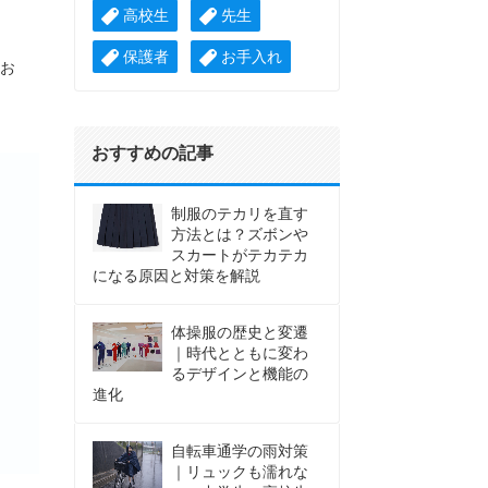
高校生
先生
保護者
お手入れ
てお
おすすめの記事
制服のテカリを直す
方法とは？ズボンや
スカートがテカテカ
になる原因と対策を解説
体操服の歴史と変遷
｜時代とともに変わ
るデザインと機能の
進化
自転車通学の雨対策
｜リュックも濡れな