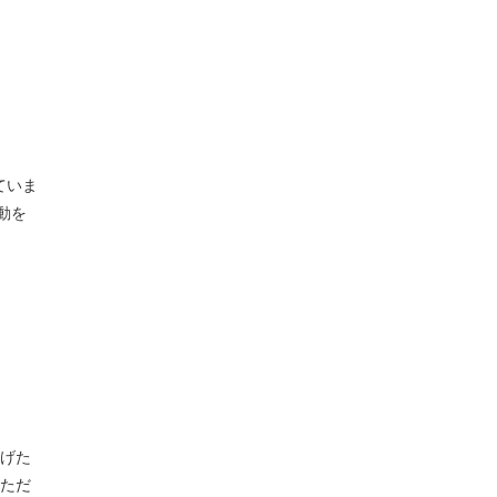
ていま
動を
げた
ただ