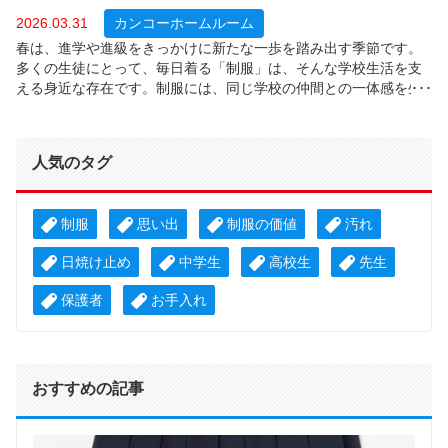
2026.03.31
カンコーホームルーム
春は、進学や進級をきっかけに新たな一歩を踏み出す季節です。
多くの生徒にとって、毎日着る「制服」は、そんな学校生活を支
える身近な存在です。制服には、同じ学校の仲間との一体感を生
み出すだけでなく、安心して過ごすための環境づくりや、気持ち
を切り替えるきっかけとしての役割もあります。では、実際に生
徒たちは制服にどのような価値を感じているのでしょうか？今回
人気のタグ
は、全国の中学・高校生１，０６４人を対象に、着用制服のタイ
プ、制服着用時の安心感、制服のデザインによる学校生活への影
響について調査しました。
制服
思い出
制服の価値
汚れ
日焼け止め
中学生
高校生
先生
保護者
お手入れ
おすすめの記事