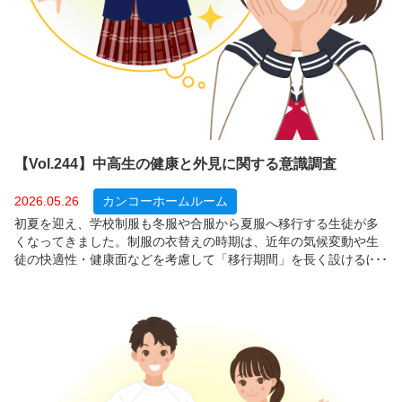
【Vol.244】中高生の健康と外見に関する意識調査
2026.05.26
カンコーホームルーム
初夏を迎え、学校制服も冬服や合服から夏服へ移行する生徒が多
くなってきました。制服の衣替えの時期は、近年の気候変動や生
徒の快適性・健康面などを考慮して「移行期間」を長く設けるほ
か、「着用時期は定めていない（いつでも着用可）」とする学校
も増えています。では、制服の着用環境が変化する中、保護者は
「子どもたちの健康や外見に対する意識」をどのように捉えてい
るのでしょうか？今回は、全国の中学・高校生の保護者１，４１
４人を対象に、制服の着用時間、健康や生活習慣への意識、体型
や外見への意識について調査しました。