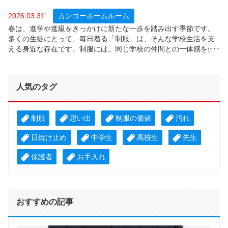
2026.03.31
カンコーホームルーム
春は、進学や進級をきっかけに新たな一歩を踏み出す季節です。
多くの生徒にとって、毎日着る「制服」は、そんな学校生活を支
える身近な存在です。制服には、同じ学校の仲間との一体感を生
み出すだけでなく、安心して過ごすための環境づくりや、気持ち
を切り替えるきっかけとしての役割もあります。では、実際に生
徒たちは制服にどのような価値を感じているのでしょうか？今回
人気のタグ
は、全国の中学・高校生１，０６４人を対象に、着用制服のタイ
プ、制服着用時の安心感、制服のデザインによる学校生活への影
響について調査しました。
制服
思い出
制服の価値
汚れ
日焼け止め
中学生
高校生
先生
保護者
お手入れ
おすすめの記事