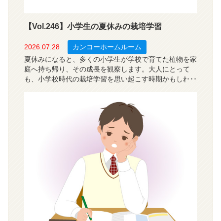
【Vol.246】小学生の夏休みの栽培学習
2026.07.28
カンコーホームルーム
夏休みになると、多くの小学生が学校で育てた植物を家
庭へ持ち帰り、その成長を観察します。大人にとって
も、小学校時代の栽培学習を思い起こす時期かもしれま
せん。栽培学習は、植物を種や苗から育て、その成長の
過程を観察する学習です。では、現在の小学校ではどの
ような栽培学習が行われているのでしょうか？今回は、
全国の小学校の教員５５６人を対象に、栽培学習を通じ
て児童に身につく力、栽培している植物や指導上の課題
について調査しました。