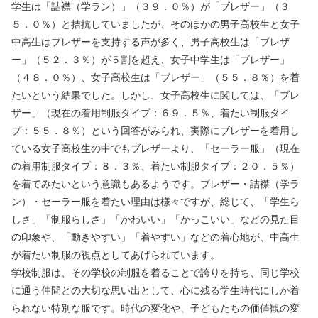
学生は「詰襟（学ラン）」（３９．０％）が「ブレザー」（３
５．０％）と拮抗していましたが、そのほかの男子高校生と女子
中高生はブレザーを支持する声が多く、男子高校生は「ブレザ
ー」（５２．３％）が５割を超え、女子中学生は「ブレザー」
（４８．０％）、女子高校生は「ブレザー」（５５．８％）を着
たいという結果でした。しかし、女子高校生に関しては、「ブレ
ザー」（現在の着用制服タイプ：６９．５％、着たい制服タイ
プ：５５．８％）という回答がみられ、実際にブレザーを着用し
ている女子高校生の中でもブレザーより、「セーラー服」（現在
の着用制服タイプ：８．３％、着たい制服タイプ：２０．５％）
を着てみたいという意識もあるようです。ブレザー・詰襟（学ラ
ン）・セーラー服を着たい理由は様々ですが、総じて、「学生ら
しさ」「制服らしさ」「かわいい」「かっこいい」などの見た目
の印象や、「動きやすい」「着やすい」などの着心地が、中高生
が着たい制服の視点としてあげられています。
学校制服は、その学校の制服を着ることで誇りを持ち、同じ学校
に通う仲間との大切な思い出として、心に残る学生時代にしか着
られない特別な服です。時代の変化や、子どもたちの価値観の変