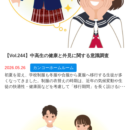
【Vol.244】中高生の健康と外見に関する意識調査
2026.05.26
カンコーホームルーム
初夏を迎え、学校制服も冬服や合服から夏服へ移行する生徒が多
くなってきました。制服の衣替えの時期は、近年の気候変動や生
徒の快適性・健康面などを考慮して「移行期間」を長く設けるほ
か、「着用時期は定めていない（いつでも着用可）」とする学校
も増えています。では、制服の着用環境が変化する中、保護者は
「子どもたちの健康や外見に対する意識」をどのように捉えてい
るのでしょうか？今回は、全国の中学・高校生の保護者１，４１
４人を対象に、制服の着用時間、健康や生活習慣への意識、体型
や外見への意識について調査しました。