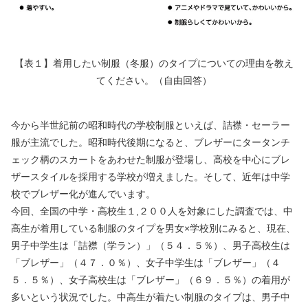
【表１】着用したい制服（冬服）のタイプについての理由を教え
てください。（自由回答）
今から半世紀前の昭和時代の学校制服といえば、詰襟・セーラー
服が主流でした。昭和時代後期になると、ブレザーにタータンチ
ェック柄のスカートをあわせた制服が登場し、高校を中心にブレ
ザースタイルを採用する学校が増えました。そして、近年は中学
校でブレザー化が進んでいます。
今回、全国の中学・高校生１,２００人を対象にした調査では、中
高生が着用している制服のタイプを男女×学校別にみると、現在、
男子中学生は「詰襟（学ラン）」（５４．５％）、男子高校生は
「ブレザー」（４７．０％）、女子中学生は「ブレザー」（４
５．５％）、女子高校生は「ブレザー」（６９．５％）の着用が
多いという状況でした。中高生が着たい制服のタイプは、男子中