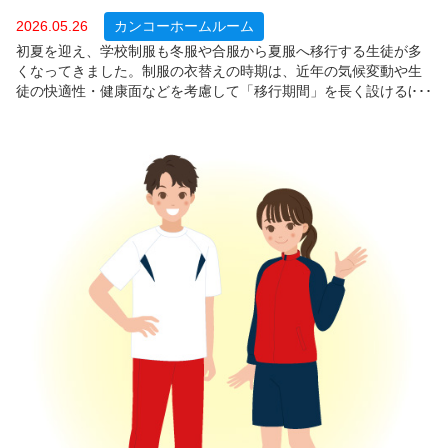
2026.05.26
カンコーホームルーム
初夏を迎え、学校制服も冬服や合服から夏服へ移行する生徒が多
くなってきました。制服の衣替えの時期は、近年の気候変動や生
徒の快適性・健康面などを考慮して「移行期間」を長く設けるほ
か、「着用時期は定めていない（いつでも着用可）」とする学校
も増えています。では、制服の着用環境が変化する中、保護者は
「子どもたちの健康や外見に対する意識」をどのように捉えてい
るのでしょうか？今回は、全国の中学・高校生の保護者１，４１
４人を対象に、制服の着用時間、健康や生活習慣への意識、体型
や外見への意識について調査しました。