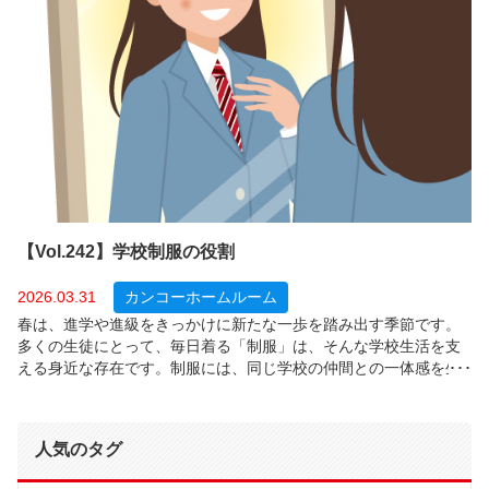
【Vol.242】学校制服の役割
2026.03.31
カンコーホームルーム
春は、進学や進級をきっかけに新たな一歩を踏み出す季節です。
多くの生徒にとって、毎日着る「制服」は、そんな学校生活を支
える身近な存在です。制服には、同じ学校の仲間との一体感を生
み出すだけでなく、安心して過ごすための環境づくりや、気持ち
を切り替えるきっかけとしての役割もあります。では、実際に生
徒たちは制服にどのような価値を感じているのでしょうか？今回
人気のタグ
は、全国の中学・高校生１，０６４人を対象に、着用制服のタイ
プ、制服着用時の安心感、制服のデザインによる学校生活への影