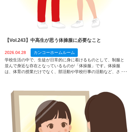
【Vol.243】中高生が思う体操服に必要なこと
2026.04.28
カンコーホームルーム
学校生活の中で、生徒が日常的に身に着けるものとして、制服と
並んで身近な存在となっているものが「体操服」です。体操服
は、体育の授業だけでなく、部活動や学校行事の活動など、さま
ざまな場面で着用されています。では、生徒たちは体操服に対し
て、どのようなことを求めているのでしょうか？今回は、全国の
中学・高校生１，２００人を対象に、体育の授業以外で、体操服
を着るシーン、体操服を着ていて気になること、体操服で重視す
ることについて調査しました。