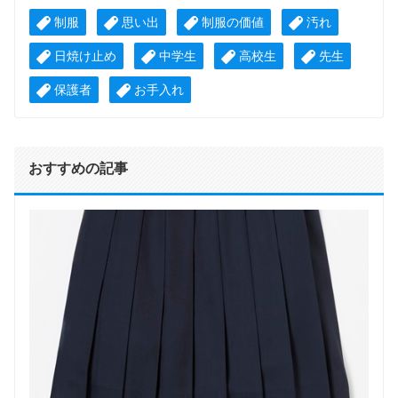
響について調査しました。
制服
思い出
制服の価値
汚れ
日焼け止め
中学生
高校生
先生
保護者
お手入れ
おすすめの記事