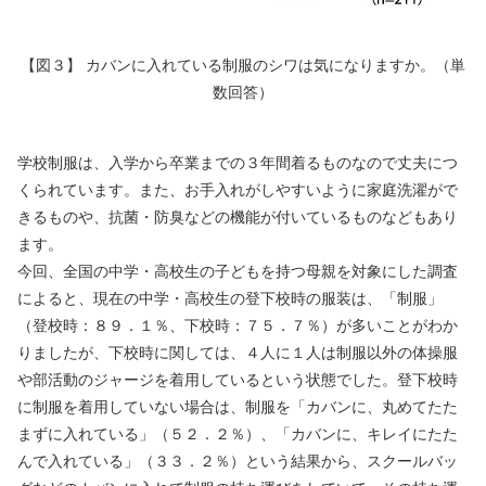
【図３】 カバンに入れている制服のシワは気になりますか。（単
数回答）
学校制服は、入学から卒業までの３年間着るものなので丈夫につ
くられています。また、お手入れがしやすいように家庭洗濯がで
きるものや、抗菌・防臭などの機能が付いているものなどもあり
ます。
今回、全国の中学・高校生の子どもを持つ母親を対象にした調査
によると、現在の中学・高校生の登下校時の服装は、「制服」
（登校時：８９．１％、下校時：７５．７％）が多いことがわか
りましたが、下校時に関しては、４人に１人は制服以外の体操服
や部活動のジャージを着用しているという状態でした。登下校時
に制服を着用していない場合は、制服を「カバンに、丸めてたた
まずに入れている」（５２．２％）、「カバンに、キレイにたた
んで入れている」（３３．２％）という結果から、スクールバッ