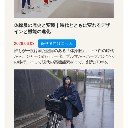
体操服の歴史と変遷｜時代とともに変わるデザ
インと機能の進化
2026.06.09
保護者向けコラム
誰もが一度は着た記憶のある「体操服」。上下白の時代
から、ジャージのカラー化、ブルマからハーフパンツへ
の移行、そして現代の高機能素材まで。創業170年のカ
ンコー学生服が、体操服のデザインと機能の歴史を振り
返ります。