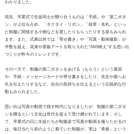
わかりました。
現在、卒業式で生徒同士が贈り合うものは「手紙」や「第二ボタ
ン」が上位を占め、「ネクタイ・リボン」「校章・名札」といっ
た制服に関係する小物などを渡したりもらったりする姿もみられ
ます。また、式典以外では「寄せ書き」や「写真・動画撮影」が
半数を超え、花束や黒板アートを取り入れた“SNS映え”する思い出
づくりが昨今のトレンドです。
その一方で、制服の第二ボタンをあげる（もらう）という風習
や、手紙・メッセージカードや寄せ書きをしたり、先生や親へお
礼を伝えたりするなど、自分の気持ちを伝えるという伝統的な行
動もみられました。
思い出は写真や動画で残す時代になりましたが、制服の第二ボタ
ンを贈るという文化は世代を超えて受け継がれています。そし
て、卒業式の日に生徒たちが制服姿で写真や動画を撮りたがるの
は、毎日当たり前のように着ていた制服が、実は「青春」という