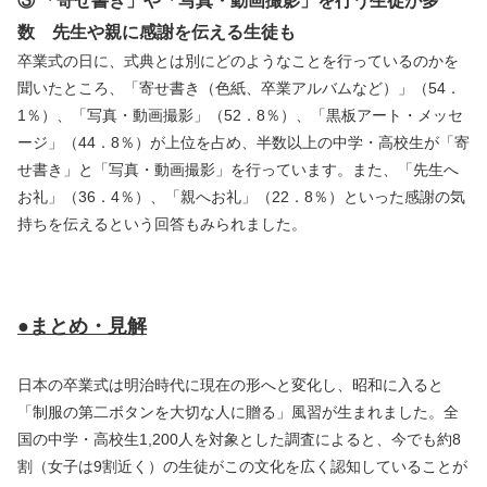
③ 「寄せ書き」や「写真・動画撮影」を行う生徒が多
数 先生や親に感謝を伝える生徒も
卒業式の日に、式典とは別にどのようなことを行っているのかを
聞いたところ、「寄せ書き（色紙、卒業アルバムなど）」（54．
1％）、「写真・動画撮影」（52．8％）、「黒板アート・メッセ
ージ」（44．8％）が上位を占め、半数以上の中学・高校生が「寄
せ書き」と「写真・動画撮影」を行っています。また、「先生へ
お礼」（36．4％）、「親へお礼」（22．8％）といった感謝の気
持ちを伝えるという回答もみられました。
●まとめ・見解
日本の卒業式は明治時代に現在の形へと変化し、昭和に入ると
「制服の第二ボタンを大切な人に贈る」風習が生まれました。全
国の中学・高校生1,200人を対象とした調査によると、今でも約8
割（女子は9割近く）の生徒がこの文化を広く認知していることが