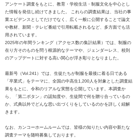
アンケート調査をもとに、教育・学校生活・制服文化を中心とし
た情報を発信し続けてきました。 これらの調査結果は、当社の事
業エビデンスとしてだけでなく、広く一般に公開することで論文
や教材、新聞・テレビ番組で引用転載されるなど、多方面でも活
用されています。
2025年の年間ランキング（アクセス数の集計結果）では、制服の
在り方そのものを問う根源的なテーマや、ジェンダーレス、校則
のアップデートに対する高い関心が浮き彫りとなりました。
最新号（Vol.241）では、生徒たちが制服を最後に着る日である
「卒業式」をテーマに、全国の中高生1,200人を対象とした調査結
果をもとに、令和のリアルな実態を公開しています。本調査か
ら、「第二ボタン」の認知度や、生徒間で何を贈り合っているの
か、式典以外でどんな思い出づくりをしているのかを詳しく紐解
きます。
なお、カンコーホームルームでは、皆様の知りたい内容や新たな
調査テーマを随時募集しております。