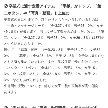
② 卒業式に渡す定番アイテム 「手紙」がトップ、「第
二ボタン」や「写真・動画」も上位に
卒業式の日に生徒間で、渡したり／もらったりしているものは、
「手紙・メッセージカード」（全体37．4％、男子25．0％、女子
49．8％）が最も多く、特に女子は半数を占めました。次に、「第
二ボタン」（全体27．2％、男子25．0％、女子29．3％）は3割弱
という結果になりました。
続いて、「写真・動画」（全体23．8％、男子15．7％、女子32．
0％）、「花束」（全体23．6％、男子12．3％、女子34．8％）な
ども人気を集めていました。また、学校生活で身に付けていた
「ネクタイ・リボン」（全体10．1％、男子4．8％、女子15．
3％）や「校章・名札」（全体8．8％、男子5．2％、女子12．
3％）などもあげられました。
生徒間の授受については、総じて女子生徒の実施率が高い傾向に
あります。