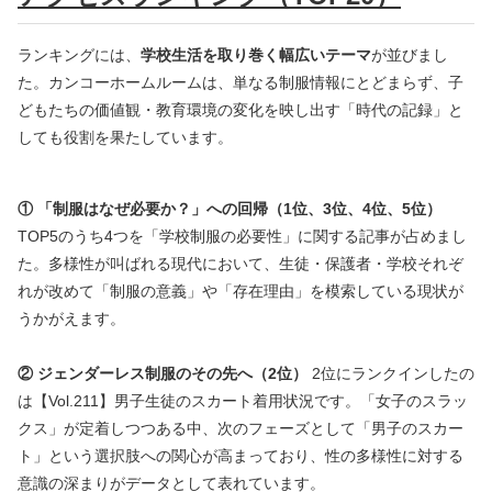
ランキングには、
学校生活を取り巻く幅広いテーマ
が並びまし
た。カンコーホームルームは、単なる制服情報にとどまらず、子
どもたちの価値観・教育環境の変化を映し出す「時代の記録」と
しても役割を果たしています。
① 「制服はなぜ必要か？」への回帰（1位、3位、4位、5位）
TOP5のうち4つを「学校制服の必要性」に関する記事が占めまし
た。多様性が叫ばれる現代において、生徒・保護者・学校それぞ
れが改めて「制服の意義」や「存在理由」を模索している現状が
うかがえます。
② ジェンダーレス制服のその先へ（2位）
2位にランクインしたの
は【Vol.211】男子生徒のスカート着用状況です。「女子のスラッ
クス」が定着しつつある中、次のフェーズとして「男子のスカー
ト」という選択肢への関心が高まっており、性の多様性に対する
意識の深まりがデータとして表れています。