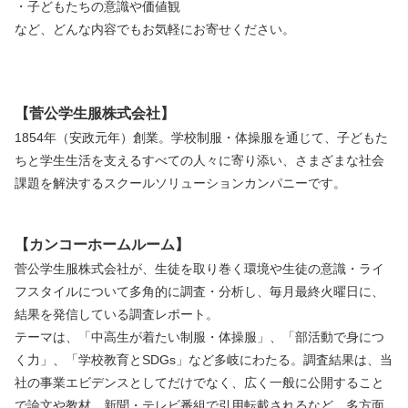
・子どもたちの意識や価値観
など、どんな内容でもお気軽にお寄せください。
【菅公学生服株式会社】
1854年（安政元年）創業。学校制服・体操服を通じて、子どもた
ちと学生生活を支えるすべての人々に寄り添い、さまざまな社会
課題を解決するスクールソリューションカンパニーです。
【カンコーホームルーム】
菅公学生服株式会社が、生徒を取り巻く環境や生徒の意識・ライ
フスタイルについて多角的に調査・分析し、毎月最終火曜日に、
結果を発信している調査レポート。
テーマは、「中高生が着たい制服・体操服」、「部活動で身につ
く力」、「学校教育とSDGs」など多岐にわたる。調査結果は、当
社の事業エビデンスとしてだけでなく、広く一般に公開すること
で論文や教材、新聞・テレビ番組で引用転載されるなど、多方面