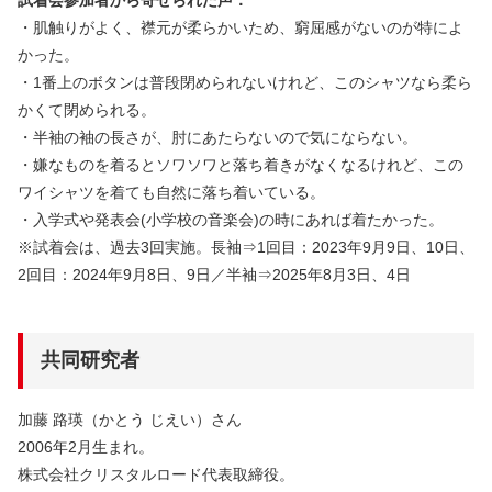
試着会参加者から寄せられた声：
・肌触りがよく、襟元が柔らかいため、窮屈感がないのが特によ
かった。
・1番上のボタンは普段閉められないけれど、このシャツなら柔ら
かくて閉められる。
・半袖の袖の長さが、肘にあたらないので気にならない。
・嫌なものを着るとソワソワと落ち着きがなくなるけれど、この
ワイシャツを着ても自然に落ち着いている。
・入学式や発表会(小学校の音楽会)の時にあれば着たかった。
※試着会は、過去3回実施。長袖⇒1回目：2023年9月9日、10日、
2回目：2024年9月8日、9日／半袖⇒2025年8月3日、4日
共同研究者
加藤 路瑛（かとう じえい）さん
2006年2月生まれ。
株式会社クリスタルロード代表取締役。