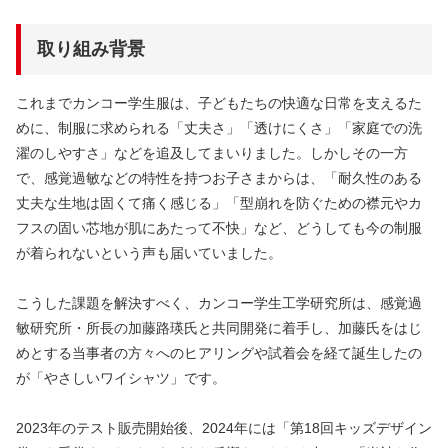
取り組み背景
これまでカンコー学生服は、子どもたちの快適な日常を支えるた
めに、制服に求められる「丈夫さ」「透けにくさ」「家庭での洗
濯のしやすさ」などを追及してまいりました。しかしその一方
で、感覚過敏などの特性を持つお子さまからは、「耐久性のある
丈夫な生地は固くて痛く感じる」「型崩れを防ぐための襟元やカ
フスの固い芯地が肌にあたって不快」など、どうしても今の制服
が着られないという声も届いていました。
こうした課題を解決すべく、カンコー学生工学研究所は、感覚過
敏研究所・所長の加藤路瑛氏と共同開発に着手し、加藤氏をはじ
めとする当事者の方々へのヒアリングや試着会を経て誕生したの
が「やさしいワイシャツ」です。
2023年のテスト販売開始後、2024年には「第18回キッズデザイン