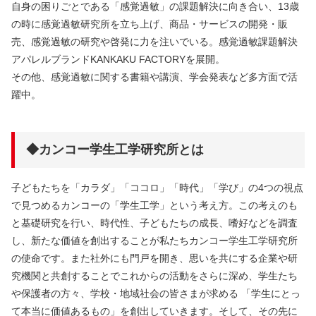
自身の困りごとである「感覚過敏」の課題解決に向き合い、13歳
の時に感覚過敏研究所を立ち上げ、商品・サービスの開発・販
売、感覚過敏の研究や啓発に力を注いでいる。感覚過敏課題解決
アパレルブランドKANKAKU FACTORYを展開。
その他、感覚過敏に関する書籍や講演、学会発表など多方面で活
躍中。
◆カンコー学生工学研究所とは
子どもたちを「カラダ」「ココロ」「時代」「学び」の4つの視点
で見つめるカンコーの「学生工学」という考え方。この考えのも
と基礎研究を行い、時代性、子どもたちの成長、嗜好などを調査
し、新たな価値を創出することが私たちカンコー学生工学研究所
の使命です。また社外にも門戸を開き、思いを共にする企業や研
究機関と共創することでこれからの活動をさらに深め、学生たち
や保護者の方々、学校・地域社会の皆さまが求める 「学生にとっ
て本当に価値あるもの」を創出していきます。そして、その先に