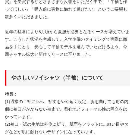
賞」を受賞するなどさまざまな反響をいただく中で、「半袖も作
ってほしい」「購入前に実物に触れて選びたい」というご要望も
数多くいただきました。
近年の猛暑により5月頃から夏服が必要となるケースが増えていま
す。こうした状況を考慮して、入学準備のタイミングで実際に商
品を手にとり、安心して半袖モデルを選んでいただけるよう、今
回チャネル拡大と新作リリースに至りました。
やさしいワイシャツ（半袖）について
特長：
(1)通常の半袖に比べ、袖丈をやや短く設定。腕を曲げても肘の内
側に袖口がかからない袖丈で、着心地とフォーマル性の両立をは
かっています。
(2)袖口・裾の生地は外側に折り、肌面をフラットに。縫い目やタ
グなどが肌に触れないデザインになっています。