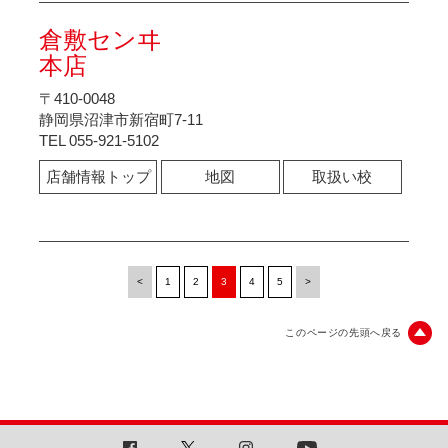
倉敷センヰ
本店
〒410-0048
静岡県沼津市新宿町7-11
TEL 055-921-5102
店舗情報トップ
地図
取扱い校
<
1
2
3
4
5
>
このページの先頭へ戻る