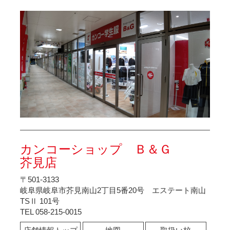
カンコーショップ Ｂ＆Ｇ
芥見店
〒501-3133
岐阜県岐阜市芥見南山2丁目5番20号 エステート南山
TSⅡ 101号
TEL 058-215-0015