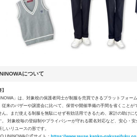
NINOWAについて
要】
NINOWA」は、対象校の保護者同士が制服を売買できるプラットフォ
、従来のバザーや譲渡会に比べて、保管や開催準備の手間を省くことが
せん。まだ使える制服を無駄にせず有効活用できるため、家計の助けに
す。 対象校毎の登録制やプライバシーが守れる匿名対応など、安心・安
新しいリユースの形です。
KO UNINOWA公式サイト：
https://www.reuse.kanko-gakuseifuku.co.