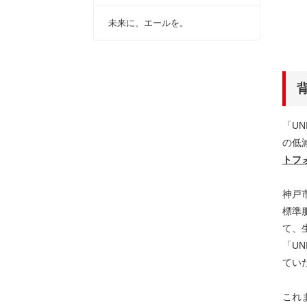
未来に、エールを。
「U
の低
トフ
神戸
標準
て、
「U
てい
これ