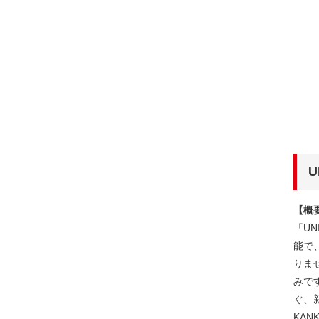
U
【概
「U
能で
りま
みで
ぐ、
KAN