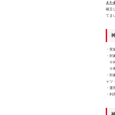
えた
確立
てま
・実施
・対
※神
※希
・対
ャツ
・運
・利