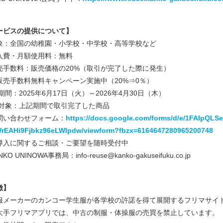
ービスの提供について】
象：全国の幼稚園・小学校・中学校・高等学校など
入費・月額使用料：無料
売手数料：販売価格の20%（取引が完了した際に発生）
売手数料無料キャンペーン実施中（20%⇒0％）
：2025年6月17日（火）～2026年4月30日（木）
：上記期間で取引完了した商品
問い合わせフォーム：
https://docs.google.com/forms/d/e/1FAIpQ
rEAHi9Fjbkz96eLWlpdw/viewform?fbzx=6164647280965200748
入に関するご相談・ご要望を随時受付中
KO UNINOWA事務局：info-reuse@kanko-gakuseifuku.co.jp
徴】
服メーカーのカンコー学生服が各学校の許諾を得て展開するフリマサイ
手フリマアプリでは、中古の制服・体操服の売買を禁止しています。