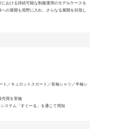
市における持続可能な制服運用のモデルケースを
体への展開も視野に入れ、さらなる展開を目指し
ート／キュロットスカート／長袖シャツ／半袖シ
接売買を実施
絡システム「すぐーる」を通じて周知