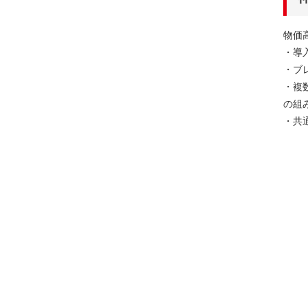
物価
・導
・ブ
・複
の組
・共