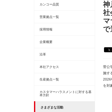
神
カンコー品質
社
営業拠点一覧
マ
で
採用情報
企業概要
沿革
菅公
本社アクセス
施す
20
生産拠点一覧
を対
カスタマーハラスメントに対する基
本方針
さまざまな活動