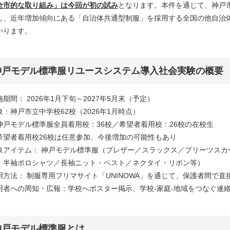
全市的な取り組み」は今回が初の試み
となります。本件を通じて、神戸
し、近年増加傾向にある「自治体共通型制服」を採用する全国の他自治
いります。
神戸モデル標準服リユースシステム導入社会実験の概要
期間： 2026年1月下旬～2027年5月末（予定）
象：神戸市立中学校62校（2026年1月時点）
戸モデル標準服全員着用校：36校／希望者着用校：26校の在校生
望者着用校26校は任意参加、今後増加の可能性もあり
象アイテム： 神戸モデル標準服（ブレザー／スラックス／プリーツスカ
・半袖ポロシャツ／長袖ニット・ベスト／ネクタイ・リボン等）
用方法： 制服専用フリマサイト「UNINOWA」を通じて、保護者間で直
用者への周知・広報：学校へポスター掲示、学校-家庭-地域をつなぐ連
神戸モデル標準服とは