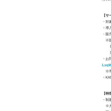
【サ
・対
・導
・販
※販
期間
対象
・お
LsqW
※導
・KAN
【特
・制
※大