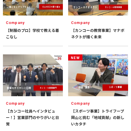
Company
Company
【制服のプロ】学校で教える着
【カンコーの教育事業】マナボ
こなし
ネクトが描く未来
NEW
Company
Company
【カンコー社員へインタビュ
【スポーツ事業】トライフープ
ー！】営業部門のやりがいと日
岡山と挑む「地域貢献」の新し
常
いカタチ