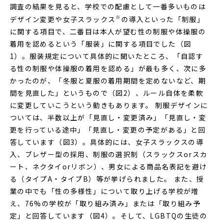
調査の結果を見ると、学校での配慮として一番多いものは
※
デザイン変更や女子スラックス
の導入といった「制服」
に関する項目で、二番目は本人が望む性の制服や体操服の
着用を認めるという「服装」に関する項目でした（図
1）。服装規定について具体的に聞いたところ、「自認す
る性の制服や体操服の着用を認める」が最も多く、次に多
かったのが、「冬服と夏服の着用期間を定めないなど、期
間を見直した」というもので（図2）、ルール自体を柔軟
に変更していこうという動きもあります。 制服デザインに
ついては、半数以上が「見直し・変更済み」「見直し・変
更を行っている途中」「見直し・変更の予定がある」と回
答しています（図3）。具体的には、女子スラックスの導
入、ブレザー型の採用、制服の選択制（スラックスorスカ
ート、ネクタイorリボン）、男女による商品名表記を避け
る（タイプA・タイプB）等が挙げられました。 また、授
業の中でも「性の多様性」について取り上げる学校が増
え、76%の学校が「取り組み済み」または「取り組み予
定」と回答しています（図4）。そして、LGBTQの生徒の