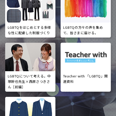
LGBTQをはじめとする多様
LGBTQの方々の声を集め
な性に配慮した制服づくり
て、皆さまに届ける。
LGBTQについて考える。中
Teacher with 「LGBTQ」関
塚幹也先生×西原さつきさ
連資料
ん［前編］