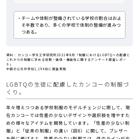
・チームや体制が整備されている学校の割合はおよ
そ半数であり、多くの学校で体制の整備が進みつ
つある。
資料： カンコー学生工学研究所2021年8月「制服におけるLGBTQへの配慮と
これからの制服に求める役割・価値・機能性に関するアンケート調査レポー
ト」
全国の公立中学校1,194校に調査実施
LGBTQの生徒に配慮したカンコーの制服づ
くり。
年々増えつつある学校制服のモデルチェンジに際して、現
在カンコーでは性差の少ないデザインや選択肢を増やすた
めの様々なアイテムを開発しています。「性差の少ない制
服」と「従来の制服」の違い（図6）に関して、ブレザー
を例に挙げると、性差の少ない制服では、体のラインが出