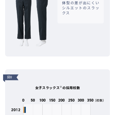
図8
※
女子スラックス
の採用校数