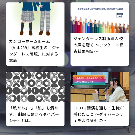
ジェンダーレス制服導入校
カンコーホームルーム
の声を聴く ～アンケート調
【Vol.239】高校生の「ジェ
査結果報告～
ンダーレス制服」に対する
意識
LGBTQ講演を通して生徒が
「私たち」も「私」も満た
感じたこと ～ダイバーシテ
す。 制服におけるダイバー
ィをより身近に～
シティとは。