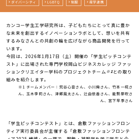
ダイバーシティ
LGBTQ
制服
産学連携
カンコー学生工学研究所は、子どもたちにとって真に豊か
な未来を創出するイノベーションラボとして、想いを共有
するみなさんとの共創の輪を広げながら商品開発を行って
います。
今回は、2026年1月17日（土）開催の「学生ピッチコンテ
スト」に出場された専門学校岡山ビジネスカレッジ ファッ
ションクリエイター学科のプロジェクトチーム
※1
との取り
組みを紹介します。
※1 チームメンバー：荒谷心音さん、小川舜さん、竹本一椛さ
ん、玉木李莉さん、津郷風太さん、辻由依香さん、能勢芽吹さ
ん、宮下早季さん
「学生ピッチコンテスト」とは、倉敷ファッションフロン
ティア実行委員会が主催する「倉敷ファッションフロンテ
ィア2025 繊博」の一環で、服飾・被服学を学ぶ学生と企