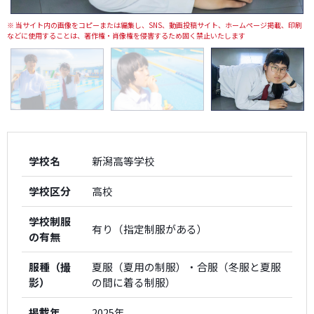
※ 当サイト内の画像をコピーまたは編集し、SNS、動画投稿サイト、ホームページ掲載、印刷
などに使用することは、著作権・肖像権を侵害するため固く禁止いたします
学校名
新潟高等学校
学校区分
高校
学校制服
有り（指定制服がある）
の有無
服種（撮
夏服（夏用の制服）・合服（冬服と夏服
影）
の間に着る制服）
掲載年
2025年